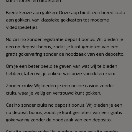
kunt storten en uitbetalen.
Brede keuze aan gokken: Onze app biedt een breed scala
aan gokken, van klassieke gokkasten tot moderne
videospelletjes.
No
casino zonder registratie
deposit bonus: Wij bieden je
een no deposit bonus, zodat je kunt genieten van een
gratis gokervaring zonder de noodzaak van een deposito.
Om je een beter beeld te geven van wat wij te bieden
hebben, laten wij je enkele van onze voordelen zien:
Zonder cruks: Wij bieden je een online casino zonder
cruks, waar je veilig en vertrouwd kunt gokken.
Casino zonder cruks no deposit bonus: Wij bieden je een
no deposit bonus, zodat je kunt genieten van een gratis
gokervaring zonder de noodzaak van een deposito.
Goksite zonder cruks: Wij bieden je een goksite zonder