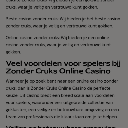
cruks, waar je veilig en vertrouwd kunt gokken.
Beste casino zonder cruks: Wij bieden je het beste casino
zonder cruks, waar je veilig en vertrouwd kunt gokken.
Online casino zonder cruks: Wij bieden je een online
casino zonder cruks, waar je veilig en vertrouwd kunt
gokken.
Veel voordelen voor spelers bij
Zonder Cruks Online Casino
Wanneer je op zoek bent naar een online casino zonder
cruks, dan is Zonder Cruks Online Casino de perfecte
keuze. Dit casino biedt een breed scala aan voordelen
voor spelers, waaronder een uitgebreide collectie van
gokkasten, een veilige en betrouwbare omgeving en een
team van professionals die klaar staan om je te helpen.