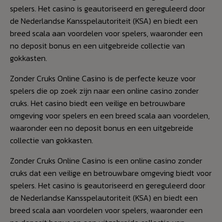
spelers. Het casino is geautoriseerd en gereguleerd door
de Nederlandse Kansspelautoriteit (KSA) en biedt een
breed scala aan voordelen voor spelers, waaronder een
no deposit bonus en een uitgebreide collectie van
gokkasten.
Zonder Cruks Online Casino is de perfecte keuze voor
spelers die op zoek zijn naar een online casino zonder
cruks. Het casino biedt een veilige en betrouwbare
omgeving voor spelers en een breed scala aan voordelen,
waaronder een no deposit bonus en een uitgebreide
collectie van gokkasten.
Zonder Cruks Online Casino is een online casino zonder
cruks dat een veilige en betrouwbare omgeving biedt voor
spelers. Het casino is geautoriseerd en gereguleerd door
de Nederlandse Kansspelautoriteit (KSA) en biedt een
breed scala aan voordelen voor spelers, waaronder een