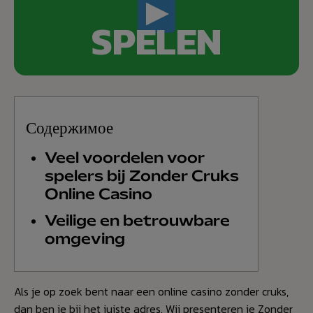
SPELEN
Содержимое
Veel voordelen voor
spelers bij Zonder Cruks
Online Casino
Veilige en betrouwbare
omgeving
Als je op zoek bent naar een online casino zonder cruks,
dan ben je bij het juiste adres. Wij presenteren je Zonder