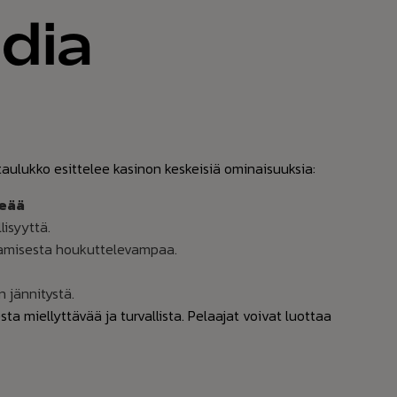
dia
taulukko esittelee kasinon keskeisiä ominaisuuksia:
keää
lisyyttä.
aamisesta houkuttelevampaa.
n jännitystä.
a miellyttävää ja turvallista. Pelaajat voivat luottaa