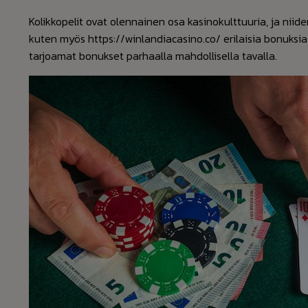
Kolikkopelit ovat olennainen osa kasinokulttuuria, ja nii
kuten myös
https://winlandiacasino.co/
erilaisia bonuksia
tarjoamat bonukset parhaalla mahdollisella tavalla.