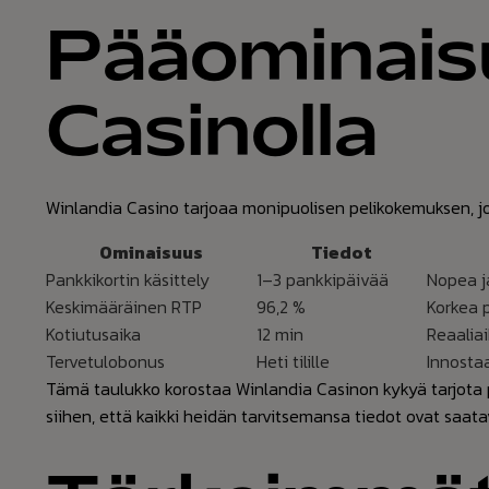
Pääominais
Casinolla
Winlandia Casino tarjoaa monipuolisen pelikokemuksen, jok
Ominaisuus
Tiedot
Pankkikortin käsittely
1–3 pankkipäivää
Nopea ja
Keskimääräinen RTP
96,2 %
Korkea 
Kotiutusaika
12 min
Reaaliai
Tervetulobonus
Heti tilille
Innostaa
Tämä taulukko korostaa Winlandia Casinon kykyä tarjota pe
siihen, että kaikki heidän tarvitsemansa tiedot ovat saatav