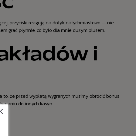
ść
cej, przyciski reagują na dotyk natychmiastowo — nie
em grać płynnie, co było dla mnie dużym plusem.
akładów i
 to, że przed wypłatą wygranych musimy obrócić bonus
równaniu do innych kasyn.