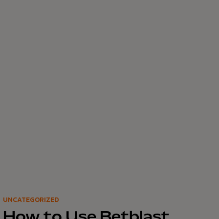
UNCATEGORIZED
How to Use Betblast