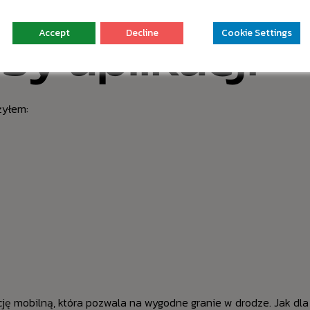
Accept
Decline
Cookie Settings
sy aplikacji
żyłem:
ę mobilną, która pozwala na wygodne granie w drodze. Jak dla m