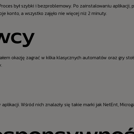
 Proces był szybki i bezproblemowy. Po zainstalowaniu aplikacji,
oje konto, a wszystko zajęło nie więcej niż 2 minuty.
awcy
ałem okazję zagrać w kilka klasycznych automatów oraz gry stoł
.
plikacji. Wśród nich znalazły się takie marki jak NetEnt, Micro