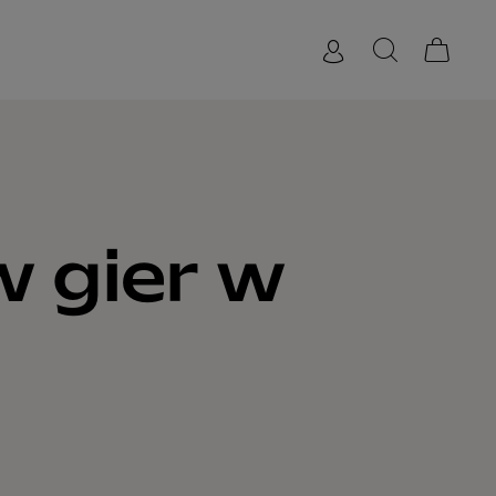
 gier w