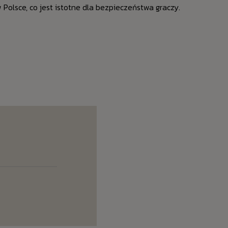
Polsce, co jest istotne dla bezpieczeństwa graczy.