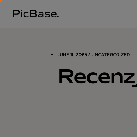
JUNE 11, 2025
/
UNCATEGORIZED
Recenz