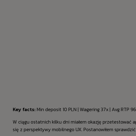
Key facts:
Min deposit 10 PLN | Wagering 37x | Avg RTP 96
W ciągu ostatnich kilku dni miałem okazję przetestować a
się z perspektywy mobilnego UX. Postanowiłem sprawdzić, 