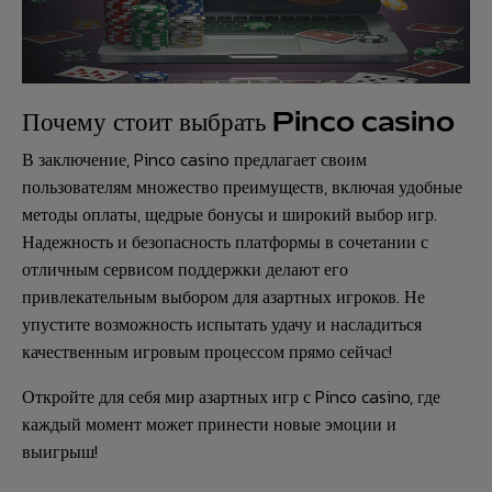
Почему стоит выбрать Pinco casino
В заключение, Pinco casino предлагает своим
пользователям множество преимуществ, включая удобные
методы оплаты, щедрые бонусы и широкий выбор игр.
Надежность и безопасность платформы в сочетании с
отличным сервисом поддержки делают его
привлекательным выбором для азартных игроков. Не
упустите возможность испытать удачу и насладиться
качественным игровым процессом прямо сейчас!
Откройте для себя мир азартных игр с Pinco casino, где
каждый момент может принести новые эмоции и
выигрыш!