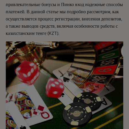
привлекательные бонусы и
Пинко вход
надежные способы
платежей. В данной статье мы подробно рассмотрим, как
осуществляется процесс регистрации, внесения депозитов,
а также выводов средств, включая особенности работы с
казахстанским тенге (KZT).