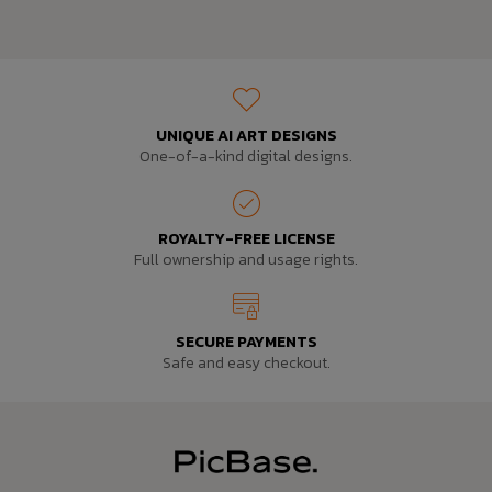
UNIQUE AI ART DESIGNS
One-of-a-kind digital designs.
ROYALTY-FREE LICENSE
Full ownership and usage rights.
SECURE PAYMENTS
Safe and easy checkout.