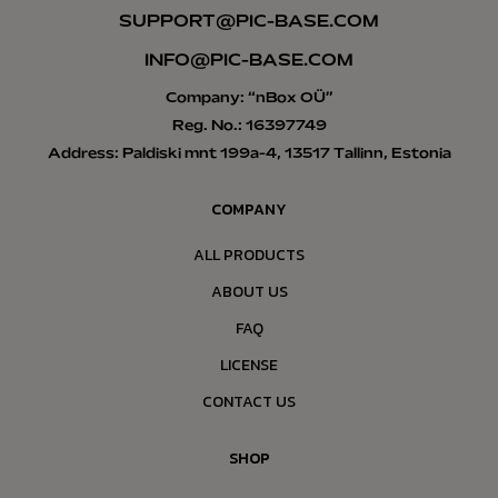
SUPPORT@PIC-BASE.COM
INFO@PIC-BASE.COM
Company: “nBox OÜ”
Reg. No.: 16397749
Address: Paldiski mnt 199a-4, 13517 Tallinn, Estonia
COMPANY
ALL PRODUCTS
ABOUT US
FAQ
LICENSE
CONTACT US
SHOP