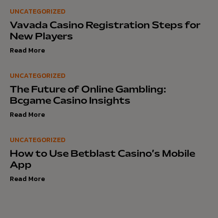
UNCATEGORIZED
Vavada Casino Registration Steps for
New Players
Read More
UNCATEGORIZED
The Future of Online Gambling:
Bcgame Casino Insights
Read More
UNCATEGORIZED
How to Use Betblast Casino’s Mobile
App
Read More