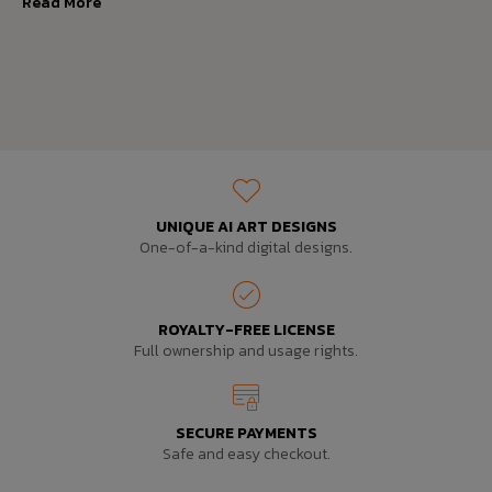
Read More
UNIQUE AI ART DESIGNS
One-of-a-kind digital designs.
ROYALTY-FREE LICENSE
Full ownership and usage rights.
SECURE PAYMENTS
Safe and easy checkout.