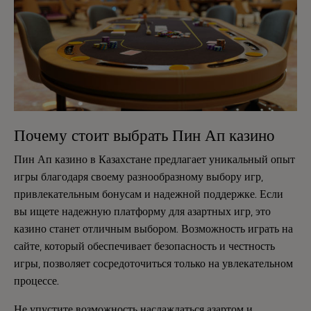
Почему стоит выбрать Пин Ап казино
Пин Ап казино в Казахстане предлагает уникальный опыт
игры благодаря своему разнообразному выбору игр,
привлекательным бонусам и надежной поддержке. Если
вы ищете надежную платформу для азартных игр, это
казино станет отличным выбором. Возможность играть на
сайте, который обеспечивает безопасность и честность
игры, позволяет сосредоточиться только на увлекательном
процессе.
Не упустите возможность наслаждаться азартом и