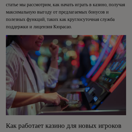
статье мы рассмотрим, как начать играть в казино, получая
максимальную выгоду от предлагаемых бонусов и
полезных функций, таких как круглосуточная служба
поддержки и лицензия Кюрасао.
Как работает казино для новых игроков