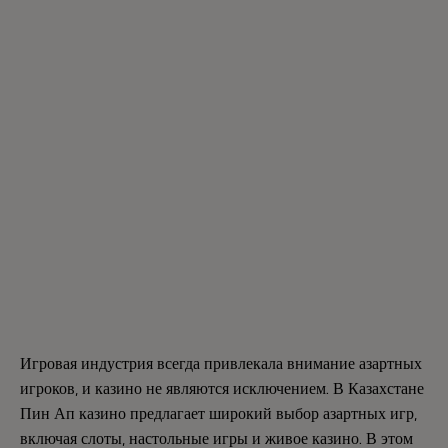
Игровая индустрия всегда привлекала внимание азартных
игроков, и казино не являются исключением. В Казахстане
Пин Ап казино
предлагает широкий выбор азартных игр,
включая слоты, настольные игры и живое казино. В этом