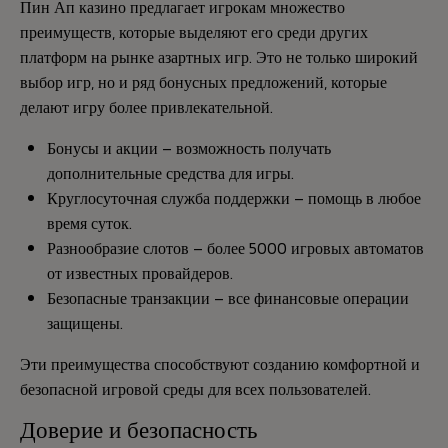
Пин Ап казино предлагает игрокам множество
преимуществ, которые выделяют его среди других
платформ на рынке азартных игр. Это не только широкий
выбор игр, но и ряд бонусных предложений, которые
делают игру более привлекательной.
Бонусы и акции – возможность получать
дополнительные средства для игры.
Круглосуточная служба поддержки – помощь в любое
время суток.
Разнообразие слотов – более 5000 игровых автоматов
от известных провайдеров.
Безопасные транзакции – все финансовые операции
защищены.
Эти преимущества способствуют созданию комфортной и
безопасной игровой среды для всех пользователей.
Доверие и безопасность