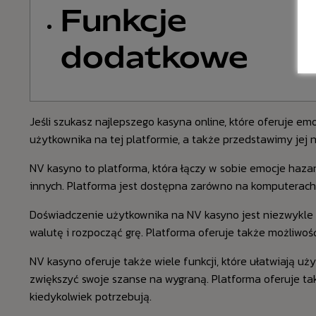
Funkcje
dodatkowe
Jeśli szukasz najlepszego kasyna online, które oferuje e
użytkownika na tej platformie, a także przedstawimy jej 
NV kasyno to platforma, która łączy w sobie emocje hazar
innych. Platforma jest dostępna zarówno na komputerach, 
Doświadczenie użytkownika na NV kasyno jest niezwykle pr
walutę i rozpocząć grę. Platforma oferuje także możliwoś
NV kasyno oferuje także wiele funkcji, które ułatwiają 
zwiększyć swoje szanse na wygraną. Platforma oferuje tak
kiedykolwiek potrzebują.