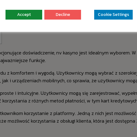
Accept
Decline
Cookie Settings
mocjonujące doświadczenie,
nv kasyno
jest idealnym wyborem. W 
najważniejsze funkcje.
du z komfortem i wygodą. Użytkownicy mogą wybrać z szerokiej g
jak i urządzeniach mobilnych, co sprawia, że użytkownicy mogą 
oste i intuicyjne. Użytkownicy mogą się zarejestrować, wypełni
ć korzystania z różnych metod płatności, w tym kart kredytowyc
użytkownikom korzystanie z platformy. Jedną z nich jest możliw
że możliwość korzystania z obsługi klienta, która jest dostępn