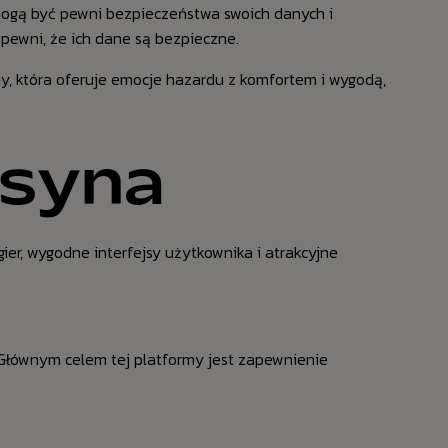
mogą być pewni bezpieczeństwa swoich danych i
 pewni, że ich dane są bezpieczne.
y, która oferuje emocje hazardu z komfortem i wygodą,
asyna
er, wygodne interfejsy użytkownika i atrakcyjne
h. Głównym celem tej platformy jest zapewnienie