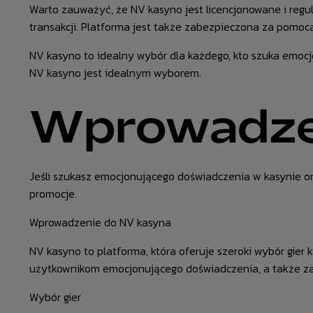
Warto zauważyć, że NV kasyno jest licencjonowane i reg
transakcji. Platforma jest także zabezpieczona za pomocą
NV kasyno to idealny wybór dla każdego, kto szuka emocj
NV kasyno jest idealnym wyborem.
Wprowadze
Jeśli szukasz emocjonującego doświadczenia w kasynie on
promocje.
Wprowadzenie do NV kasyna
NV kasyno to platforma, która oferuje szeroki wybór gier 
użytkownikom emocjonującego doświadczenia, a także zap
Wybór gier