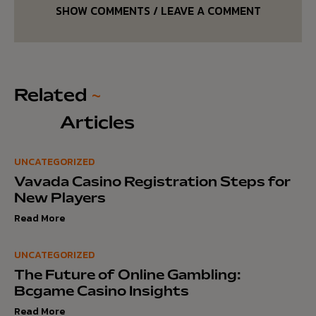
SHOW COMMENTS / LEAVE A COMMENT
Related
~
Articles
UNCATEGORIZED
Vavada Casino Registration Steps for
New Players
Read More
UNCATEGORIZED
The Future of Online Gambling:
Bcgame Casino Insights
Read More