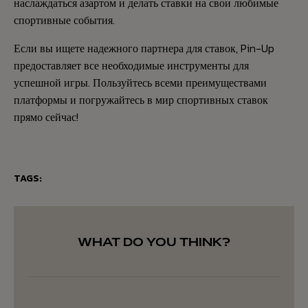
наслаждаться азартом и делать ставки на свои любимые
спортивные события.
Если вы ищете надежного партнера для ставок, Pin-Up
предоставляет все необходимые инструменты для
успешной игры. Пользуйтесь всеми преимуществами
платформы и погружайтесь в мир спортивных ставок
прямо сейчас!
TAGS:
WHAT DO YOU THINK?