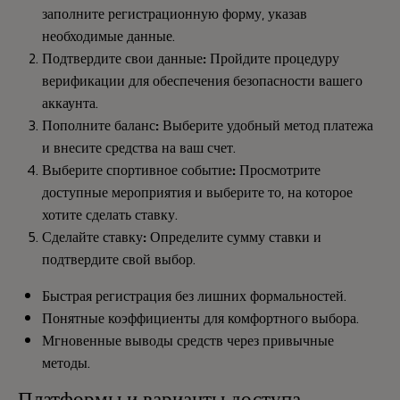
заполните регистрационную форму, указав
необходимые данные.
Подтвердите свои данные:
Пройдите процедуру
верификации для обеспечения безопасности вашего
аккаунта.
Пополните баланс:
Выберите удобный метод платежа
и внесите средства на ваш счет.
Выберите спортивное событие:
Просмотрите
доступные мероприятия и выберите то, на которое
хотите сделать ставку.
Сделайте ставку:
Определите сумму ставки и
подтвердите свой выбор.
Быстрая регистрация без лишних формальностей.
Понятные коэффициенты для комфортного выбора.
Мгновенные выводы средств через привычные
методы.