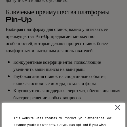
доступными в любых условиях.
Ключевые преимущества платформы
Pin-Up
Выбирая платформу для ставок, важно учитывать ее
преимущества. Pin-Up предлагает множество
особенностей, которые делают процесс ставок более
комфортным и выгодным для пользователей.
Конкурентные коэффициенты, позволяющие
увеличить ваши шансы на выигрыш.
Глубокая линия ставок на спортивные события,
включая основные исходы, тоталы и форы.
Круглосуточная поддержка через чат, обеспечивающая
быстрое решение любых вопросов.
Стабильный доступ ко всем разделам аккаунта в любое
время.
This website uses cookies to improve your experience. We'll
Эти преимущества делают Pin-Up привлекательным
assume you're ok with this, but you can opt-out if you wish.