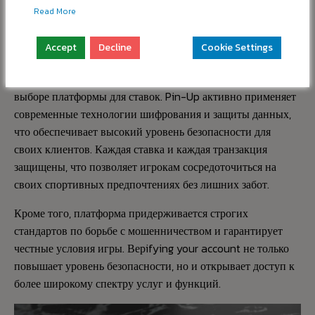
выбором для как начинающих, так и опытных игроков.
Read More
Доверие и безопасность
Accept
Decline
Cookie Settings
Безопасность пользователей — это один из ключевых
аспектов, на который стоит обратить внимание при
выборе платформы для ставок. Pin-Up активно применяет
современные технологии шифрования и защиты данных,
что обеспечивает высокий уровень безопасности для
своих клиентов. Каждая ставка и каждая транзакция
защищены, что позволяет игрокам сосредоточиться на
своих спортивных предпочтениях без лишних забот.
Кроме того, платформа придерживается строгих
стандартов по борьбе с мошенничеством и гарантирует
честные условия игры. Верifying your account не только
повышает уровень безопасности, но и открывает доступ к
более широкому спектру услуг и функций.