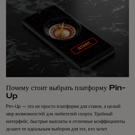
Почему стоит выбрать платформу Pin-
Up
Pin-Up — это не просто платформа для ставок, а целый
мир возможностей для любителей спорта. Удобный
интерфейс, быстрые выплаты и отличные коэффициенты
делают ее идеальным выбором для тех, кто хочет