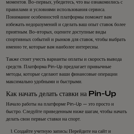
моментов. Во-первых, убедитесь, что вы ознакомились с
правилами и условиями использования сервиса.
Понимание особенностей платформы поможет вам
избежать недоразумений и сделать ваш опыт ставок более
приятным. Во-вторых, оцените доступные виды
спортивных событий и рынков для ставок, чтобы выбрать
именно те, которые вам наиболее интересны.
Также стоит учесть варианты оплаты и скорость вывода
средств. Платформа Pin-Up предлагает привычные
методы, которые сделают ваши финансовые операции
максимально удобными и быстрыми.
Как начать делать ставки на Pin-Up
Начало работы на платформе Pin-Up — это просто и
быстро. Следуйте приведенным ниже шагам, чтобы начать
делать свои первые ставки на спорт.
Создайте учетную запись:
Перейдите на сайт и