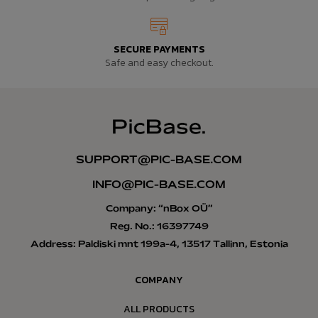
SECURE PAYMENTS
Safe and easy checkout.
SUPPORT@PIC-BASE.COM
INFO@PIC-BASE.COM
Company: “nBox OÜ”
Reg. No.: 16397749
Address: Paldiski mnt 199a-4, 13517 Tallinn, Estonia
COMPANY
ALL PRODUCTS