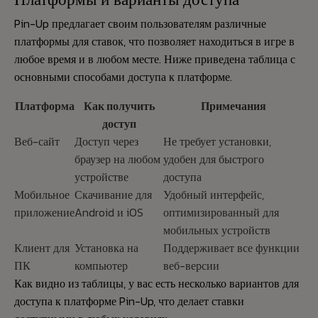
Платформы и варианты доступа
Pin-Up предлагает своим пользователям различные
платформы для ставок, что позволяет находиться в игре в
любое время и в любом месте. Ниже приведена таблица с
основными способами доступа к платформе.
Платформа
Как получить
Примечания
доступ
Веб-сайт
Доступ через
Не требует установки,
браузер на любом
удобен для быстрого
устройстве
доступа
Мобильное
Скачивание для
Удобный интерфейс,
приложение
Android и iOS
оптимизированный для
мобильных устройств
Клиент для
Установка на
Поддерживает все функции
ПК
компьютер
веб-версии
Как видно из таблицы, у вас есть несколько вариантов для
доступа к платформе Pin-Up, что делает ставки