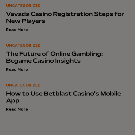
UNCATEGORIZED
Vavada Casino Registration Steps for
New Players
Read More
UNCATEGORIZED
The Future of Online Gambling:
Bcgame Casino Insights
Read More
UNCATEGORIZED
How to Use Betblast Casino’s Mobile
App
Read More