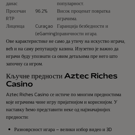
данас
популарност.
Просечан
96.2%
Висок проценат повратка
RTP
играчима.
Лиценца
Curaçao
Гаранција безбедности и
(eGaming)
правичности игара.
Ове карактеристике не само да утичу на искуство играча,
већ и на саму репутацију казина. Изузетно је важно да
играчи буду упознати са овим детаљима пре него што
започну са игром.
Кључне предности Aztec Riches
Casino
Aztec Riches Casino се истиче по многим предностима
које играчима чине игру пријатнијом и кориснијом. У
наставку ћемо представити неке од најзначајнијих
предности:
Разноврсност игара – велики избор видео и 3D