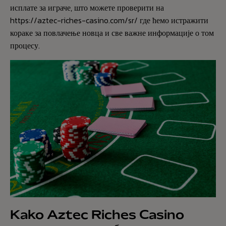
исплате за играче, што можете проверити на
https://aztec-riches-casino.com/sr/
где ћемо истражити
кораке за повлачење новца и све важне информације о том
процесу.
Kako Aztec Riches Casino