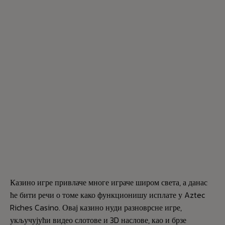
Казино игре привлаче многе играче широм света, а данас
ће бити речи о томе како функционишу исплате у Aztec
Riches Casino. Овај казино нуди разноврсне игре,
укључујући видео слотове и 3D наслове, као и брзе