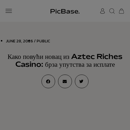
JUNE 28, 2026
/
PUBLIC
Како повући новац из Aztec Riches
Casino: брза упутства за исплате