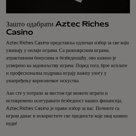
Зашто одабрати Aztec Riches
Casino
Aztec Riches Casino представља одличан избор за све који
уживају у онлајн играма. Са разноврсним играма,
атрактивним бонусима и безбедношћу, ово казино је
усмерено ка задовољству играча. Поред тога, брзе исплате
и професионална подршка играју важну улогу у
унапређењу корисничког искуства.
Ако сте у потрази за местом где можете играти и
истовремено осигуравати безбедност ваших финансија,
Aztec Riches Casino је прави избор за вас. Почните са
игром данас и искористите све предности које овај казино
нуди!