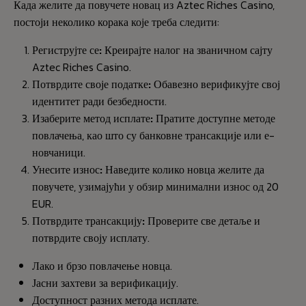
Када желите да повучете новац из Aztec Riches Casino,
постоји неколико корака које треба следити:
Региструјте се:
Креирајте налог на званичном сајту
Aztec Riches Casino.
Потврдите своје податке:
Обавезно верификујте свој
идентитет ради безбедности.
Изаберите метод исплате:
Пратите доступне методе
повлачења, као што су банковне трансакције или е-
новчаници.
Унесите износ:
Наведите колико новца желите да
повучете, узимајући у обзир минимални износ од 20
EUR.
Потврдите трансакцију:
Проверите све детаље и
потврдите своју исплату.
Лако и брзо повлачење новца.
Јасни захтеви за верификацију.
Доступност разних метода исплате.