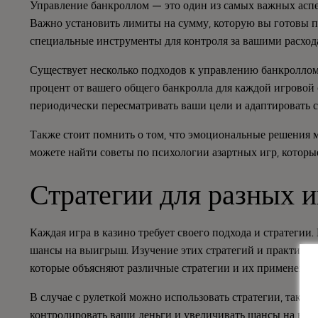
Управление банкроллом — это один из самых важных аспект
Важно установить лимиты на сумму, которую вы готовы п
специальные инструменты для контроля за вашими расход
Существует несколько подходов к управлению банкроллом
процент от вашего общего банкролла для каждой игровой 
периодически пересматривать ваши цели и адаптировать с
Также стоит помнить о том, что эмоциональные решения м
можете найти советы по психологии азартных игр, которые
Стратегии для разных и
Каждая игра в казино требует своего подхода и стратегии
шансы на выигрыш. Изучение этих стратегий и практика 
которые объясняют различные стратегии и их применение 
В случае с рулеткой можно использовать стратегии, таки
контролировать ваши деньги и увеличивать шансы на выиг