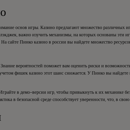
но
мание основ игры. Казино предлагают множество различных игр,
 блэкджек, важно изучить механизмы, на которых основаны эти и
 На сайте
Пинко казино в россии
вы найдете множество ресурсов
. Знание вероятностей поможет вам оценить риски и возможнос
с учетом фишек казино этот шанс снижается. У Пинко вы найдет
Играйте в демо-версии игр, чтобы привыкнуть к их механике без
тика в безопасной среде способствует уверенности, что, в свою 
м