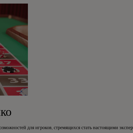
ко
можностей для игроков, стремящихся стать настоящими эксперт