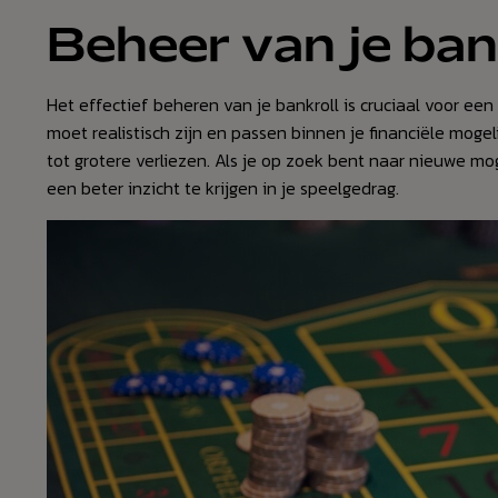
Beheer van je ban
Het effectief beheren van je bankroll is cruciaal voor een
moet realistisch zijn en passen binnen je financiële mogel
tot grotere verliezen. Als je op zoek bent naar nieuwe m
een beter inzicht te krijgen in je speelgedrag.