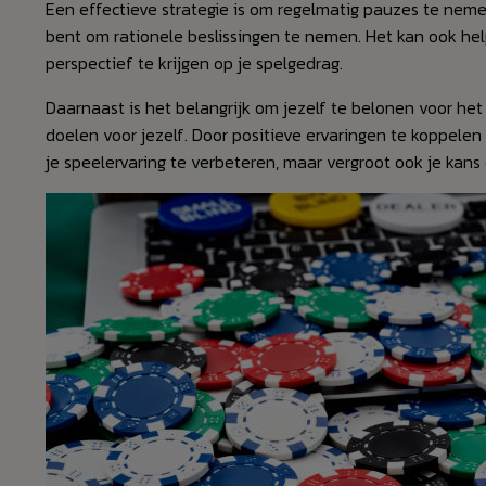
Een effectieve strategie is om regelmatig pauzes te nemen
bent om rationele beslissingen te nemen. Het kan ook he
perspectief te krijgen op je spelgedrag.
Daarnaast is het belangrijk om jezelf te belonen voor het
doelen voor jezelf. Door positieve ervaringen te koppelen
je speelervaring te verbeteren, maar vergroot ook je kans 