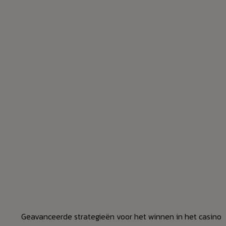
Geavanceerde strategieën voor het winnen in het casino