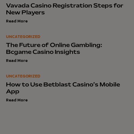
Vavada Casino Registration Steps for
New Players
Read More
UNCATEGORIZED
The Future of Online Gambling:
Bcgame Casino Insights
Read More
UNCATEGORIZED
How to Use Betblast Casino’s Mobile
App
Read More