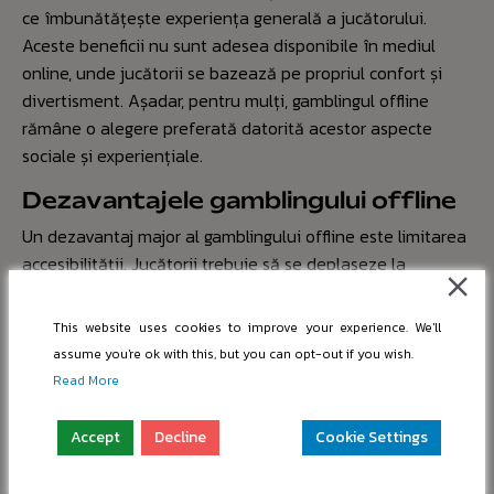
ce îmbunătățește experiența generală a jucătorului.
Aceste beneficii nu sunt adesea disponibile în mediul
online, unde jucătorii se bazează pe propriul confort și
divertisment. Așadar, pentru mulți, gamblingul offline
rămâne o alegere preferată datorită acestor aspecte
sociale și experiențiale.
Dezavantajele gamblingului offline
Un dezavantaj major al gamblingului offline este limitarea
accesibilității. Jucătorii trebuie să se deplaseze la
cazinouri, ceea ce poate fi inconvenient și costisitor, mai
ales dacă locuiesc departe de cea mai apropiată locație.
This website uses cookies to improve your experience. We'll
De asemenea, programul cazinourilor fizice poate fi
assume you're ok with this, but you can opt-out if you wish.
restricționat, ceea ce limitează opțiunile jucătorilor în
Read More
funcție de timpul pe care îl au la dispoziție.
Accept
Decline
Cookie Settings
Costurile asociate cu gamblingul offline pot fi de
asemenea mai mari. Jucătorii pot fi nevoiți să plătească