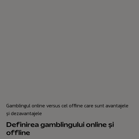
Gamblingul online versus cel offline care sunt avantajele
și dezavantajele
Definirea gamblingului online și
offline