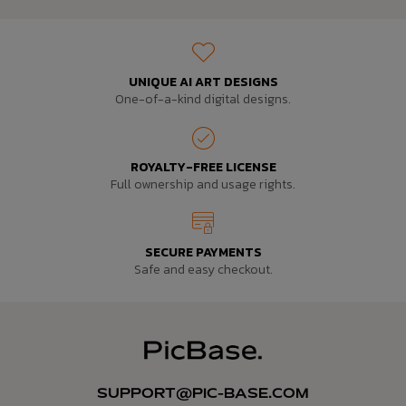
UNIQUE AI ART DESIGNS
One-of-a-kind digital designs.
ROYALTY-FREE LICENSE
Full ownership and usage rights.
SECURE PAYMENTS
Safe and easy checkout.
SUPPORT@PIC-BASE.COM