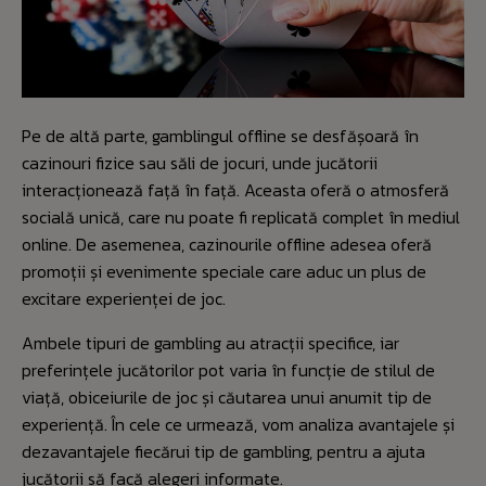
Pe de altă parte, gamblingul offline se desfășoară în
cazinouri fizice sau săli de jocuri, unde jucătorii
interacționează față în față. Aceasta oferă o atmosferă
socială unică, care nu poate fi replicată complet în mediul
online. De asemenea, cazinourile offline adesea oferă
promoții și evenimente speciale care aduc un plus de
excitare experienței de joc.
Ambele tipuri de gambling au atracții specifice, iar
preferințele jucătorilor pot varia în funcție de stilul de
viață, obiceiurile de joc și căutarea unui anumit tip de
experiență. În cele ce urmează, vom analiza avantajele și
dezavantajele fiecărui tip de gambling, pentru a ajuta
jucătorii să facă alegeri informate.