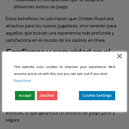
diferentes estilos de juego.
Estos beneficios no solo hacen que Chicken Road sea
atractivo para los nuevos jugadores, sino también para
aquellos que buscan una experiencia más profunda y
satisfactoria en el mundo de los casinos en línea.
Confianza y seguridad en el
juego
This website uses cookies to improve your experience. We'll
La confianza y seguridad son pilares fundamentales al
assume you're ok with this, but you can opt-out if you wish.
elegir un casino en línea. Chicken Road se destaca por su
Read More
compromiso con la protección de los datos de sus
jugadores, empleando tecnologías avanzadas de
Accept
Decline
Cookie Settings
encriptación y asegurando la confidencialidad de cada
transacción. Además, el casino sigue regulaciones
estrictas, lo que garantiza un entorno de juego justo y
seguro.