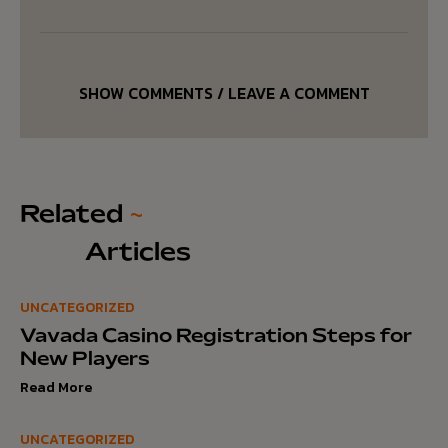
SHOW COMMENTS / LEAVE A COMMENT
Related
~
Articles
UNCATEGORIZED
Vavada Casino Registration Steps for
New Players
Read More
UNCATEGORIZED