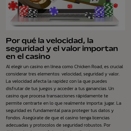
Por qué la velocidad, la
seguridad y el valor importan
en el casino
Al elegir un casino en línea como Chicken Road, es crucial
considerar tres elementos: velocidad, seguridad y valor.
La velocidad afecta la rapidez con la que puedes
disfrutar de tus juegos y acceder a tus ganancias. Un
casino que procesa transacciones rápidamente te
permite centrarte en lo que realmente importa: jugar. La
seguridad es fundamental para proteger tus datos y
fondos. Asegúrate de que el casino tenga licencias
adecuadas y protocolos de seguridad robustos. Por