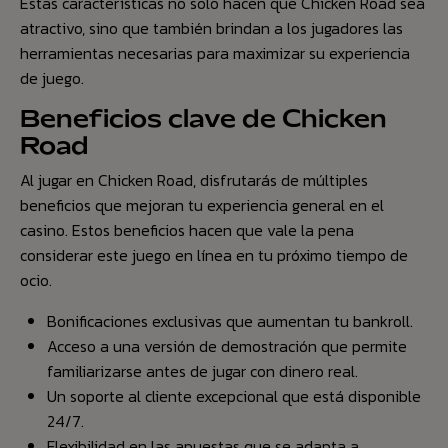
Estas características no solo hacen que Chicken Road sea
atractivo, sino que también brindan a los jugadores las
herramientas necesarias para maximizar su experiencia
de juego.
Beneficios clave de Chicken
Road
Al jugar en Chicken Road, disfrutarás de múltiples
beneficios que mejoran tu experiencia general en el
casino. Estos beneficios hacen que vale la pena
considerar este juego en línea en tu próximo tiempo de
ocio.
Bonificaciones exclusivas que aumentan tu bankroll.
Acceso a una versión de demostración que permite
familiarizarse antes de jugar con dinero real.
Un soporte al cliente excepcional que está disponible
24/7.
Flexibilidad en las apuestas que se adapta a