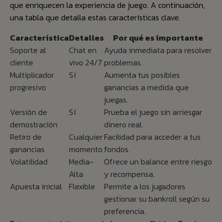
que enriquecen la experiencia de juego. A continuación,
una tabla que detalla estas características clave.
Característica
Detalles
Por qué es importante
Soporte al
Chat en
Ayuda inmediata para resolver
cliente
vivo 24/7
problemas.
Multiplicador
Sí
Aumenta tus posibles
progresivo
ganancias a medida que
juegas.
Versión de
Sí
Prueba el juego sin arriesgar
demostración
dinero real.
Retiro de
Cualquier
Facilidad para acceder a tus
ganancias
momento
fondos.
Volatilidad
Media-
Ofrece un balance entre riesgo
Alta
y recompensa.
Apuesta inicial
Flexible
Permite a los jugadores
gestionar su bankroll según su
preferencia.