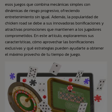
esos juegos que combina mecánicas simples con
dinámicas de riesgo progresivo, ofreciendo
entretenimiento sin igual. Además, la popularidad de
chicken road
se debe a sus innovadoras bonificaciones y
atractivas promociones que mantienen a los jugadores
comprometidos. En este artículo, exploraremos sus
características, cómo aprovechar las bonificaciones
exclusivas y qué estrategias pueden ayudarte a obtener
el máximo provecho de tu tiempo de juego.