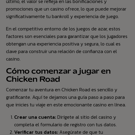
último, el valor se refleja en las bonificaciones y
promociones que un casino ofrece, lo que puede mejorar
significativamente tu bankroll y experiencia de juego.
En el competitivo entorno de los juegos de azar, estos
factores son esenciales para garantizar que los jugadores
obtengan una experiencia positiva y segura, lo cual es
clave para construir una relación de confianza con el
casino.
Cómo comenzar a jugar en
Chicken Road
Comenzar tu aventura en Chicken Road es sencillo y
gratificante. Aquí te dejamos una guía paso a paso para
que inicies tu viaje en este emocionante casino en línea.
Crear una cuenta:
Dirígete al sitio del casino y
completa el formulario de registro con tus datos.
Verificar tus datos:
Asegúrate de que tu