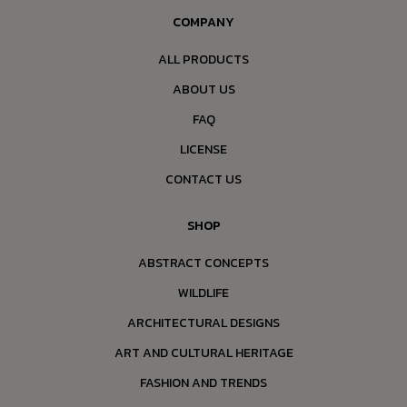
COMPANY
ALL PRODUCTS
ABOUT US
FAQ
LICENSE
CONTACT US
SHOP
ABSTRACT CONCEPTS
WILDLIFE
ARCHITECTURAL DESIGNS
ART AND CULTURAL HERITAGE
FASHION AND TRENDS