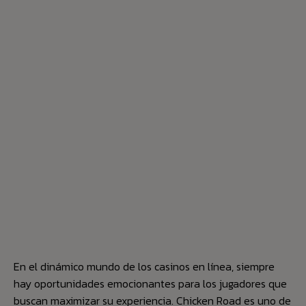
En el dinámico mundo de los casinos en línea, siempre
hay oportunidades emocionantes para los jugadores que
buscan maximizar su experiencia. Chicken Road es uno de