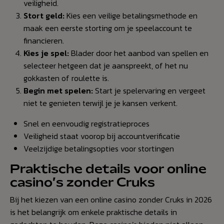
veiligheid.
Stort geld:
Kies een veilige betalingsmethode en
maak een eerste storting om je speelaccount te
financieren.
Kies je spel:
Blader door het aanbod van spellen en
selecteer hetgeen dat je aanspreekt, of het nu
gokkasten of roulette is.
Begin met spelen:
Start je spelervaring en vergeet
niet te genieten terwijl je je kansen verkent.
Snel en eenvoudig registratieproces
Veiligheid staat voorop bij accountverificatie
Veelzijdige betalingsopties voor stortingen
Praktische details voor online
casino’s zonder Cruks
Bij het kiezen van een online casino zonder Cruks in 2026
is het belangrijk om enkele praktische details in