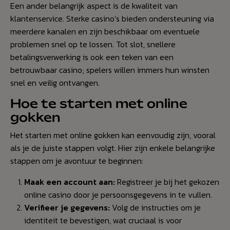
Een ander belangrijk aspect is de kwaliteit van
klantenservice. Sterke casino’s bieden ondersteuning via
meerdere kanalen en zijn beschikbaar om eventuele
problemen snel op te lossen. Tot slot, snellere
betalingsverwerking is ook een teken van een
betrouwbaar casino; spelers willen immers hun winsten
snel en veilig ontvangen.
Hoe te starten met online
gokken
Het starten met online gokken kan eenvoudig zijn, vooral
als je de juiste stappen volgt. Hier zijn enkele belangrijke
stappen om je avontuur te beginnen:
Maak een account aan:
Registreer je bij het gekozen
online casino door je persoonsgegevens in te vullen.
Verifieer je gegevens:
Volg de instructies om je
identiteit te bevestigen, wat cruciaal is voor