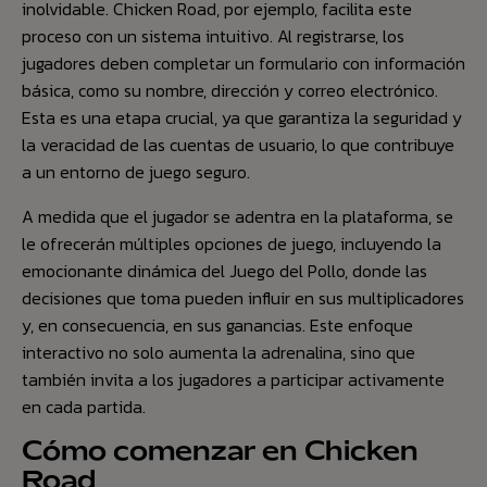
inolvidable. Chicken Road, por ejemplo, facilita este
proceso con un sistema intuitivo. Al registrarse, los
jugadores deben completar un formulario con información
básica, como su nombre, dirección y correo electrónico.
Esta es una etapa crucial, ya que garantiza la seguridad y
la veracidad de las cuentas de usuario, lo que contribuye
a un entorno de juego seguro.
A medida que el jugador se adentra en la plataforma, se
le ofrecerán múltiples opciones de juego, incluyendo la
emocionante dinámica del Juego del Pollo, donde las
decisiones que toma pueden influir en sus multiplicadores
y, en consecuencia, en sus ganancias. Este enfoque
interactivo no solo aumenta la adrenalina, sino que
también invita a los jugadores a participar activamente
en cada partida.
Cómo comenzar en Chicken
Road