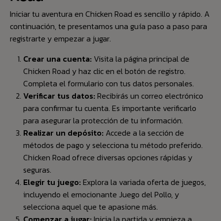
Iniciar tu aventura en Chicken Road es sencillo y rápido. A
continuación, te presentamos una guía paso a paso para
registrarte y empezar a jugar.
Crear una cuenta:
Visita la página principal de
Chicken Road y haz clic en el botón de registro.
Completa el formulario con tus datos personales.
Verificar tus datos:
Recibirás un correo electrónico
para confirmar tu cuenta. Es importante verificarlo
para asegurar la protección de tu información.
Realizar un depósito:
Accede a la sección de
métodos de pago y selecciona tu método preferido.
Chicken Road ofrece diversas opciones rápidas y
seguras.
Elegir tu juego:
Explora la variada oferta de juegos,
incluyendo el emocionante Juego del Pollo, y
selecciona aquel que te apasione más.
Comenzar a jugar:
Inicia la partida y empieza a