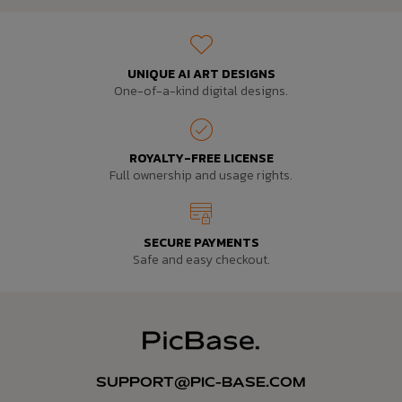
UNIQUE AI ART DESIGNS
One-of-a-kind digital designs.
ROYALTY-FREE LICENSE
Full ownership and usage rights.
SECURE PAYMENTS
Safe and easy checkout.
SUPPORT@PIC-BASE.COM