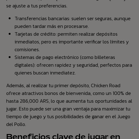
se ajuste a tus preferencias.
Transferencias bancarias: suelen ser seguras, aunque
pueden tardar más en procesarse.
Tarjetas de crédito: permiten realizar depósitos
inmediatos, pero es importante verificar los límites y
comisiones.
Sistemas de pago electrónico (como billeteras
digitales): ofrecen rapidez y seguridad, perfectos para
quienes buscan inmediatez.
Además, al realizar tu primer depósito, Chicken Road
ofrece atractivos bonos de bienvenida, como un 100% de
hasta 286,000 ARS, lo que aumenta tus oportunidades al
jugar. Esto puede ser una gran ventaja para maximizar tu
tiempo de juego y tus posibilidades de ganar en el Juego
del Pollo.
Beneficios clave de jugar en