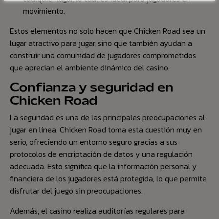
movimiento.
Estos elementos no solo hacen que Chicken Road sea un
lugar atractivo para jugar, sino que también ayudan a
construir una comunidad de jugadores comprometidos
que aprecian el ambiente dinámico del casino.
Confianza y seguridad en
Chicken Road
La seguridad es una de las principales preocupaciones al
jugar en línea. Chicken Road toma esta cuestión muy en
serio, ofreciendo un entorno seguro gracias a sus
protocolos de encriptación de datos y una regulación
adecuada. Esto significa que la información personal y
financiera de los jugadores está protegida, lo que permite
disfrutar del juego sin preocupaciones.
Además, el casino realiza auditorías regulares para