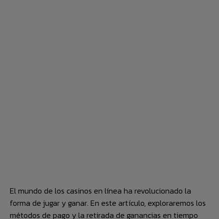
El mundo de los casinos en línea ha revolucionado la
forma de jugar y ganar. En este artículo, exploraremos los
métodos de pago y la retirada de ganancias en tiempo