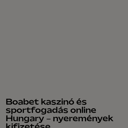
Boabet kaszinó és
sportfogadás online
Hungary – nyeremények
kifizetése