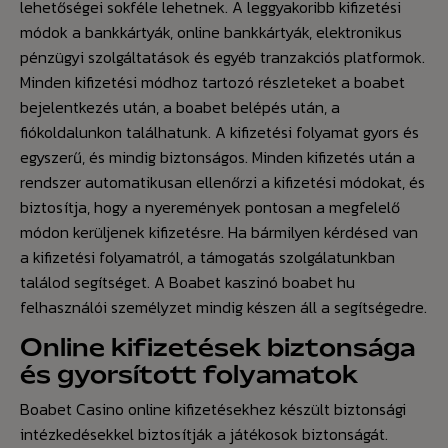
lehetőségei sokféle lehetnek. A leggyakoribb kifizetési
módok a bankkártyák, online bankkártyák, elektronikus
pénzügyi szolgáltatások és egyéb tranzakciós platformok.
Minden kifizetési módhoz tartozó részleteket a boabet
bejelentkezés után, a boabet belépés után, a
fiókoldalunkon találhatunk. A kifizetési folyamat gyors és
egyszerű, és mindig biztonságos. Minden kifizetés után a
rendszer automatikusan ellenőrzi a kifizetési módokat, és
biztosítja, hogy a nyeremények pontosan a megfelelő
módon kerüljenek kifizetésre. Ha bármilyen kérdésed van
a kifizetési folyamatról, a támogatás szolgálatunkban
találod segítséget. A Boabet kaszinó boabet hu
felhasználói személyzet mindig készen áll a segítségedre.
Online kifizetések biztonsága
és gyorsított folyamatok
Boabet Casino online kifizetésekhez készült biztonsági
intézkedésekkel biztosítják a játékosok biztonságát.