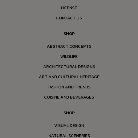
LICENSE
CONTACT US
SHOP
ABSTRACT CONCEPTS
WILDLIFE
ARCHITECTURAL DESIGNS
ART AND CULTURAL HERITAGE
FASHION AND TRENDS
CUISINE AND BEVERAGES
SHOP
VISUAL DESIGN
NATURAL SCENERIES