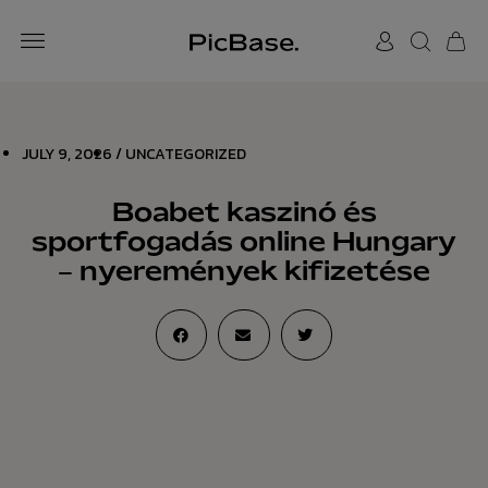
JULY 9, 2026
/
UNCATEGORIZED
Boabet kaszinó és
sportfogadás online Hungary
– nyeremények kifizetése